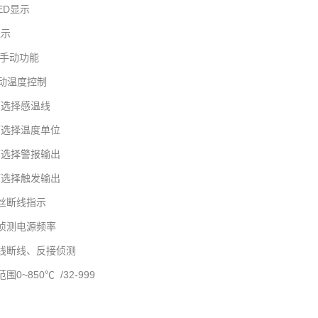
ED
显示
显示
手动功能
动温度控制
可选择感温线
可选择温度单位
可选择警报输出
可选择触发输出
丝断线指示
侦测电源频率
线断线、反接侦测
围0~850
℃ /32-999