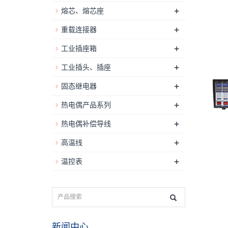
+
熔芯、熔芯座
+
重载连接器
+
工业插座箱
+
工业插头、插座
+
固态继电器
+
热电偶产品系列
+
热电偶补偿导线
+
高温线
+
温控表
新闻中心