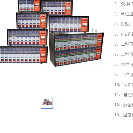
2
、双排L
3
、单位
4
、自动 /
5
、PID
自
6
、二种
7
、二种
8
、六种
9
、二种
10
、保险
11
、自动
12
、感温
13
、温度范