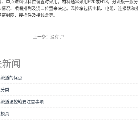
料、单点进料但料位偏置时采用。材料通常采用P20或H13。分流板一般
布情况、喷嘴排列及浇口位置来决定。温控箱包括主机、电缆、连接器和
道密封圈、接插件及接线盒等。
上一条：没有了!
关新闻
热流道的优点
道分类
热流道温控箱要注意事项
道模具