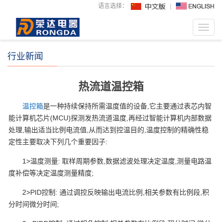
语言选择：
Toggl
navig
行业新闻
热流道温控箱
温控箱
是一种持续保持所需温度值的设备,它主要通过表芯内智
能计算机芯片(MCU)探测发热流道温度,再经过智能计算机内部数据
处理,输出适当比例电流值,从而达到控温目的,温度控制的精确性稳
定性主要取决下列几个重要因子:
1>温度测量: 取样周期参数,数据滤波处理决定温度,测量电路温
度补偿等决定温度测量精度;
2>PID控制: 通过调控反映输出电流比例,相关参数有比例段,积
分时间微分时间;