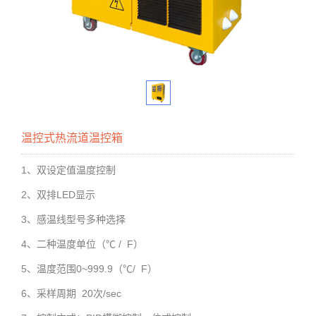
温控式热流道温控箱
1
、双设定值温度控制
2
LED
、双排
显示
3
、感温线型号多种选择
4
/ F
、二种温度单位（℃
）
5
0~999.9
/ F
、温度范围
（℃
）
6
20
/sec
、采样周期
次