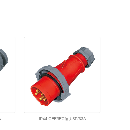
A
IP44 CEE/IEC插头5P/63A