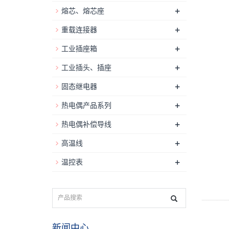
+
熔芯、熔芯座
+
重载连接器
+
工业插座箱
+
工业插头、插座
+
固态继电器
+
热电偶产品系列
+
热电偶补偿导线
+
高温线
+
温控表
新闻中心