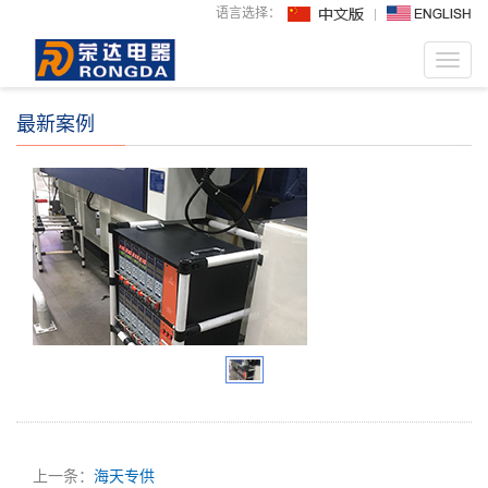
语言选择：
Toggl
navig
最新案例
上一条：
海天专供