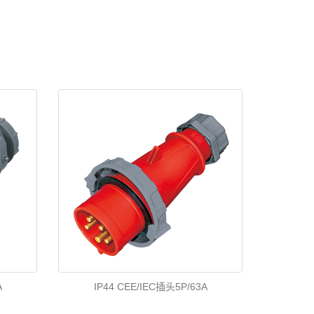
A
IP44 CEE/IEC插头5P/63A