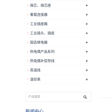
+
熔芯、熔芯座
+
重载连接器
+
工业插座箱
+
工业插头、插座
+
固态继电器
+
热电偶产品系列
+
热电偶补偿导线
+
高温线
+
温控表
新闻中心