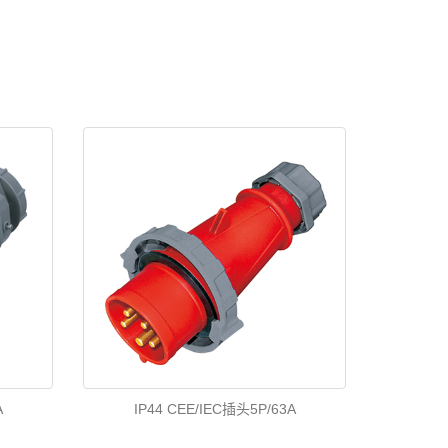
A
IP44 CEE/IEC插头5P/63A